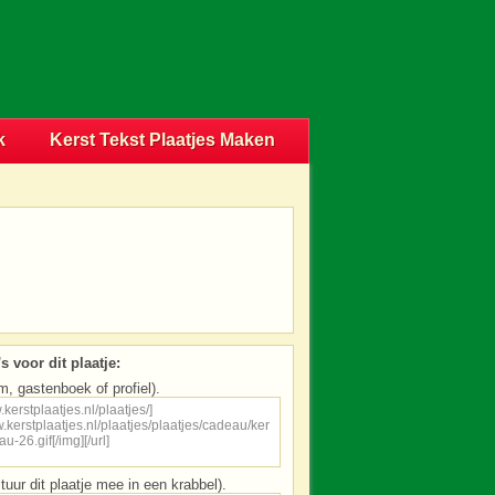
k
Kerst Tekst Plaatjes Maken
s voor dit plaatje:
m, gastenboek of profiel).
tuur dit plaatje mee in een krabbel).