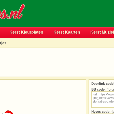
Kerst Kleurplaten
Kerst Kaarten
Kerst Muzie
tjes
Doorlink code'
BB code:
(foru
Hyves code:
(s