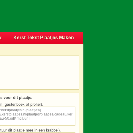
k
Kerst Tekst Plaatjes Maken
s voor dit plaatje:
m, gastenboek of profiel).
tuur dit plaatje mee in een krabbel).