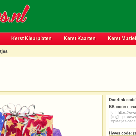
Kerst Kleurplaten
Kerst Kaarten
Kerst Muzie
tjes
Doorlink code'
BB code:
(foru
Hyves code:
(s