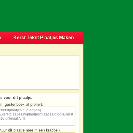
k
Kerst Tekst Plaatjes Maken
s voor dit plaatje:
m, gastenboek of profiel).
tuur dit plaatje mee in een krabbel).