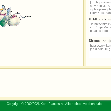
HTML code:
(w
Directe link:
(d
Copyright © 2000/2026 KerstPlaatjes.nl. Alle rechten voorbehouden.