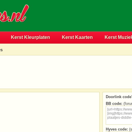
Kerst Kleurplaten
Kerst Kaarten
Kerst Muzie
es
Doorlink code'
BB code:
(foru
Hyves code:
(s