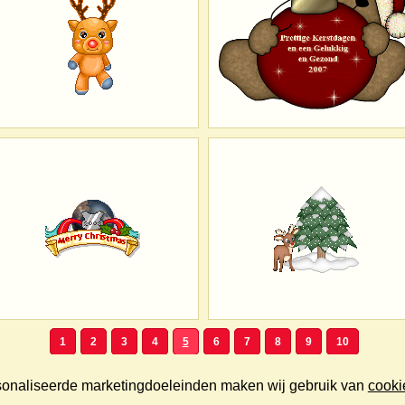
1
2
3
4
5
6
7
8
9
10
rsonaliseerde marketingdoeleinden maken wij gebruik van
cooki
Copyright © 2000/2026 KerstPlaatjes.nl. Alle rechten voorbehouden.