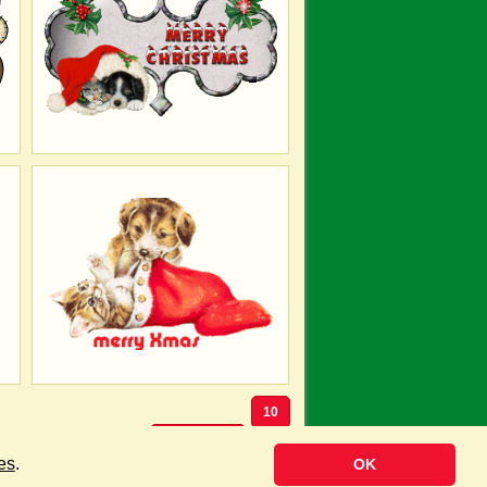
10
Volgende »
es
.
OK