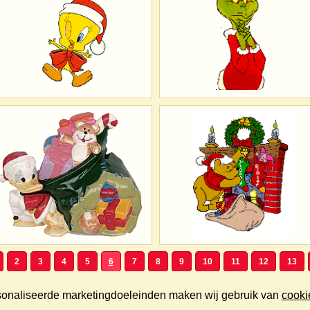
2
3
4
5
6
7
8
9
10
11
12
13
rsonaliseerde marketingdoeleinden maken wij gebruik van
cooki
Copyright © 2000/2026 KerstPlaatjes.nl. Alle rechten voorbehouden.