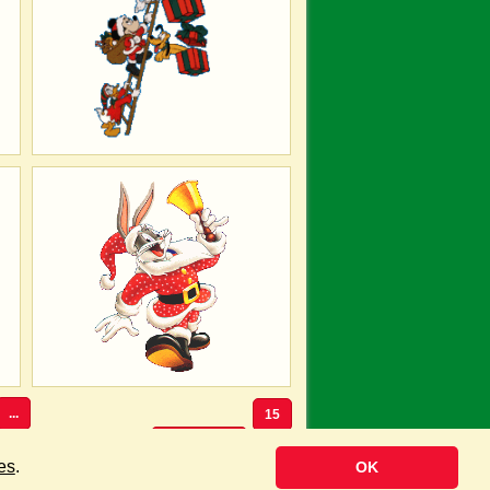
...
15
Volgende »
es
.
OK