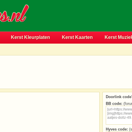
Kerst Kleurplaten
Kerst Kaarten
Kerst Muzie
Doorlink code'
BB code:
(foru
Hyves code:
(s