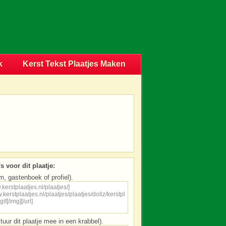
k
Kerst Tekst Plaatjes Maken
s voor dit plaatje:
m, gastenboek of profiel).
tuur dit plaatje mee in een krabbel).