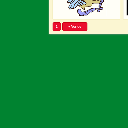
1
« Vorige