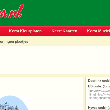
Kerst Kleurplaten
Kerst Kaarten
Kerst Muzie
koningen plaatjes
Doorlink code'
BB code:
(foru
Hyves code:
(s