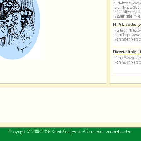
HTML code:
(w
Directe link:
(d
Copyright © 2000/2026 KerstPlaatjes.nl. Alle rechten voorbehouden.