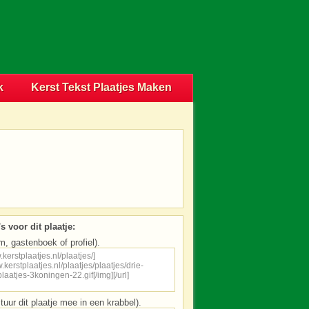
k
Kerst Tekst Plaatjes Maken
s voor dit plaatje:
m, gastenboek of profiel).
tuur dit plaatje mee in een krabbel).