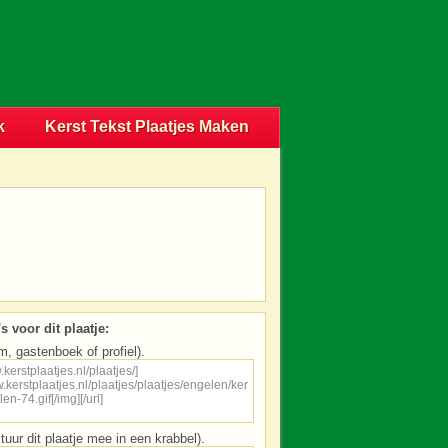
k
Kerst Tekst Plaatjes Maken
s voor dit plaatje:
m, gastenboek of profiel).
tuur dit plaatje mee in een krabbel).