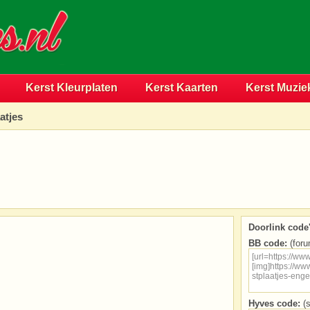
Kerst Kleurplaten
Kerst Kaarten
Kerst Muzie
atjes
Doorlink code'
BB code:
(foru
Hyves code:
(s