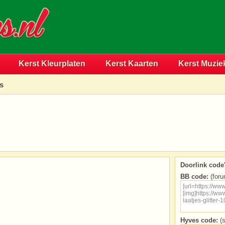
Kerst Kleurplaten
Kerst Kaarten
Kerst Muzie
es
Doorlink code'
BB code:
(foru
Hyves code:
(s