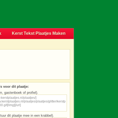
k
Kerst Tekst Plaatjes Maken
s voor dit plaatje:
m, gastenboek of profiel).
tuur dit plaatje mee in een krabbel).