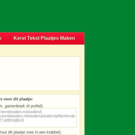
k
Kerst Tekst Plaatjes Maken
s voor dit plaatje:
m, gastenboek of profiel).
tuur dit plaatje mee in een krabbel).