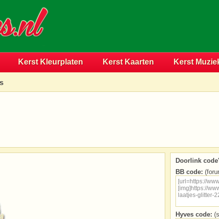
Kerst Kleurplaten
Kerst Kaarten
Kerst Muzie
es
Doorlink code'
BB code:
(foru
Hyves code:
(s