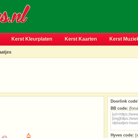
Kerst Kleurplaten
Kerst Kaarten
Kerst Muzie
aatjes
Doorlink code'
BB code:
(foru
Hyves code:
(s