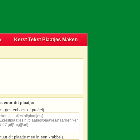
k
Kerst Tekst Plaatjes Maken
s voor dit plaatje:
m, gastenboek of profiel).
tuur dit plaatje mee in een krabbel).