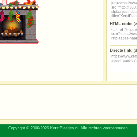
HTML code:
(w
Directe link:
(d
Copyright © 2000/2026 KerstPlaatjes.nl. Alle rechten voorbehouden.