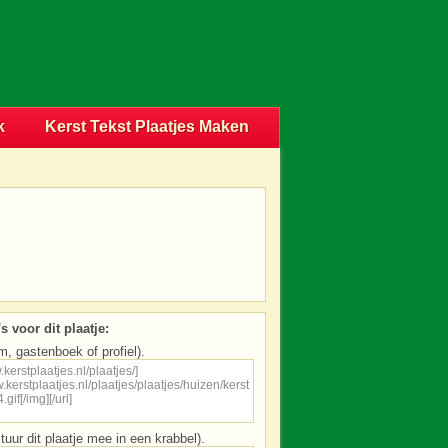
k
Kerst Tekst Plaatjes Maken
s voor dit plaatje:
m, gastenboek of profiel).
tuur dit plaatje mee in een krabbel).