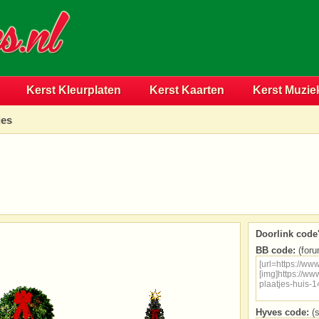
Kerst Kleurplaten
Kerst Kaarten
Kerst Muzie
jes
Doorlink code'
BB code:
(foru
Hyves code:
(s