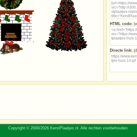
HTML code:
(w
Directe link:
(d
Copyright © 2000/2026 KerstPlaatjes.nl. Alle rechten voorbehouden.