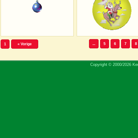
...
5
6
7
8
1
« Vorige
Copyright © 2000/2026 Ker