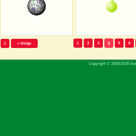
1
2
3
4
5
6
1
« Vorige
Copyright © 2000/2026 Ker