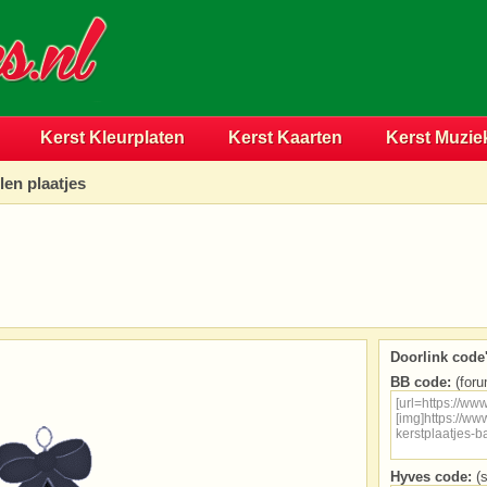
Kerst Kleurplaten
Kerst Kaarten
Kerst Muzie
len plaatjes
Doorlink code'
BB code:
(foru
Hyves code:
(s