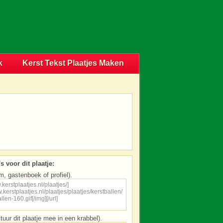
k
Kerst Tekst Plaatjes Maken
s voor dit plaatje:
m, gastenboek of profiel).
tuur dit plaatje mee in een krabbel).