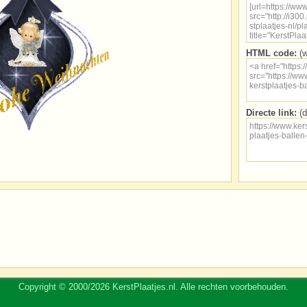
HTML code:
(w
Directe link:
(d
Copyright © 2000/2026 KerstPlaatjes.nl. Alle rechten voorbehouden.