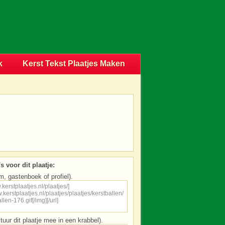
k
Kerst Tekst Plaatjes Maken
s voor dit plaatje:
m, gastenboek of profiel).
tuur dit plaatje mee in een krabbel).