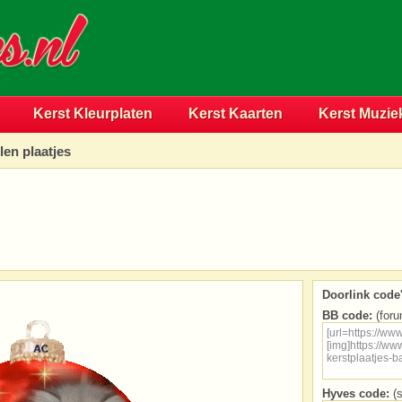
Kerst Kleurplaten
Kerst Kaarten
Kerst Muzie
len plaatjes
Doorlink code'
BB code:
(foru
Hyves code:
(s