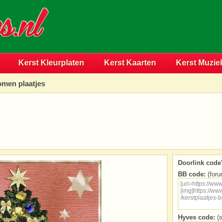
Kerst Kleurplaten
Kerst Kaarten
Kerst Muzie
men plaatjes
Doorlink code'
BB code:
(foru
Hyves code:
(s