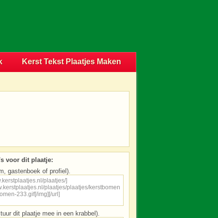
k
Kerst Tekst Plaatjes Maken
s voor dit plaatje:
m, gastenboek of profiel).
tuur dit plaatje mee in een krabbel).