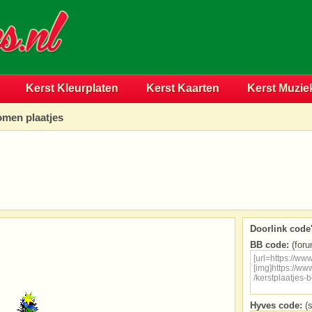
Kerst Kleurplaten
Kerst Kaarten
Kerst Muzie
men plaatjes
Doorlink code'
BB code:
(foru
Hyves code:
(s