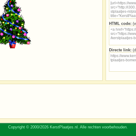
HTML code:
(w
Directe link:
(d
Copyright © 2000/2026 KerstPlaatjes.nl. Alle rechten voorbehouden.