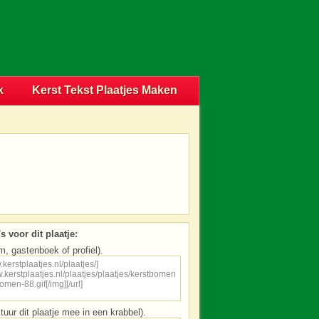
k
Kerst Tekst Plaatjes Maken
s voor dit plaatje:
m, gastenboek of profiel).
tuur dit plaatje mee in een krabbel).