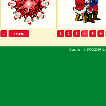
1
2
3
4
5
6
1
« Vorige
Copyright © 2000/2026 Ker