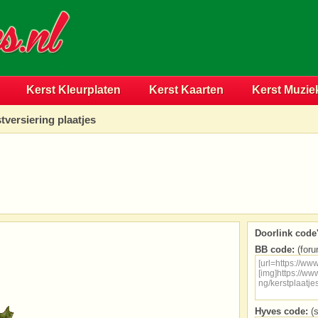
Kerst Kleurplaten
Kerst Kaarten
Kerst Muzie
tversiering plaatjes
Doorlink code'
BB code:
(foru
Hyves code:
(s