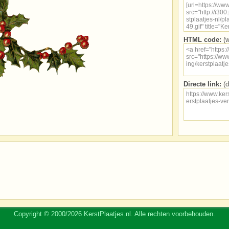
HTML code:
(w
Directe link:
(d
Copyright © 2000/2026 KerstPlaatjes.nl. Alle rechten voorbehouden.