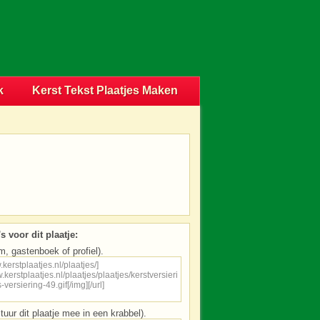
k
Kerst Tekst Plaatjes Maken
s voor dit plaatje:
m, gastenboek of profiel).
tuur dit plaatje mee in een krabbel).