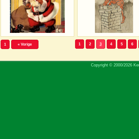
1
2
3
4
5
6
1
« Vorige
Copyright © 2000/2026 Ker