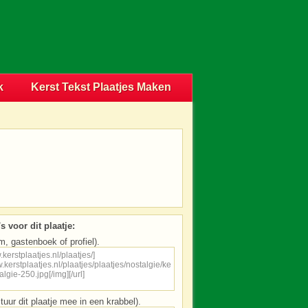
k
Kerst Tekst Plaatjes Maken
s voor dit plaatje:
m, gastenboek of profiel).
tuur dit plaatje mee in een krabbel).