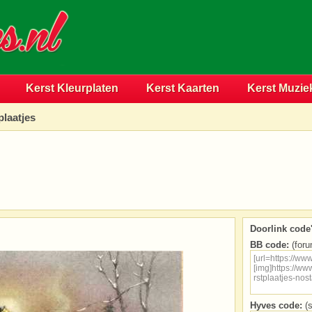
Kerst Kleurplaten
Kerst Kaarten
Kerst Muzie
plaatjes
Doorlink code'
BB code:
(foru
Hyves code:
(s