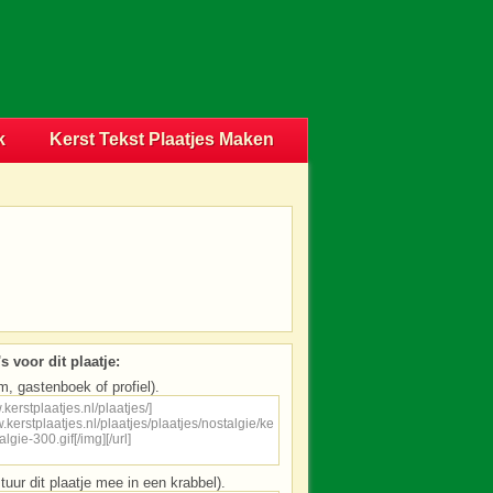
k
Kerst Tekst Plaatjes Maken
s voor dit plaatje:
m, gastenboek of profiel).
tuur dit plaatje mee in een krabbel).