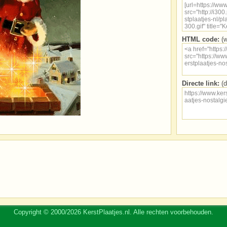
HTML code:
(w
Directe link:
(d
Copyright © 2000/2026 KerstPlaatjes.nl. Alle rechten voorbehouden.