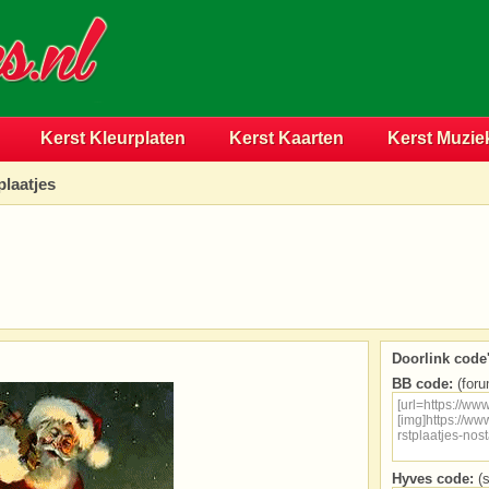
Kerst Kleurplaten
Kerst Kaarten
Kerst Muzie
plaatjes
Doorlink code'
BB code:
(foru
Hyves code:
(s