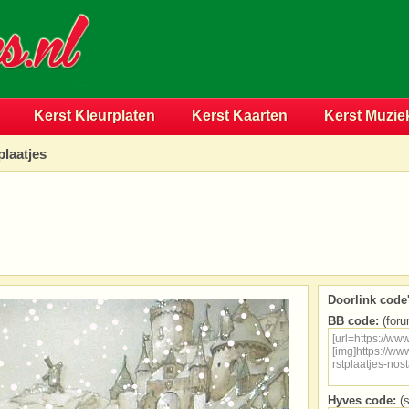
Kerst Kleurplaten
Kerst Kaarten
Kerst Muzie
plaatjes
Doorlink code'
BB code:
(foru
Hyves code:
(s