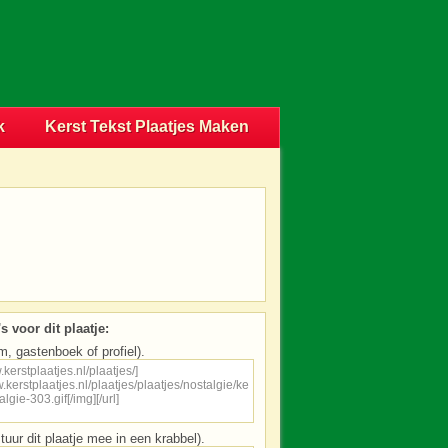
k
Kerst Tekst Plaatjes Maken
s voor dit plaatje:
m, gastenboek of profiel).
tuur dit plaatje mee in een krabbel).