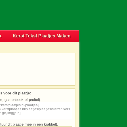
k
Kerst Tekst Plaatjes Maken
s voor dit plaatje:
m, gastenboek of profiel).
tuur dit plaatje mee in een krabbel).