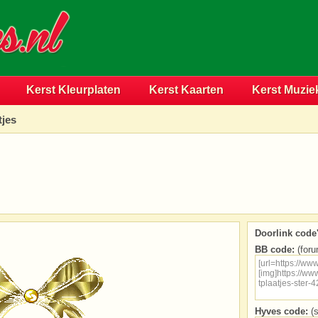
Kerst Kleurplaten
Kerst Kaarten
Kerst Muzie
tjes
Doorlink code'
BB code:
(foru
Hyves code:
(s