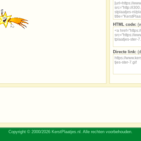
HTML code:
(w
Directe link:
(d
Copyright © 2000/2026 KerstPlaatjes.nl. Alle rechten voorbehouden.