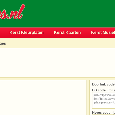
Kerst Kleurplaten
Kerst Kaarten
Kerst Muzie
tjes
Doorlink code'
BB code:
(foru
Hyves code:
(s