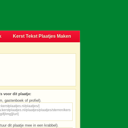
k
Kerst Tekst Plaatjes Maken
s voor dit plaatje:
m, gastenboek of profiel).
tuur dit plaatje mee in een krabbel).