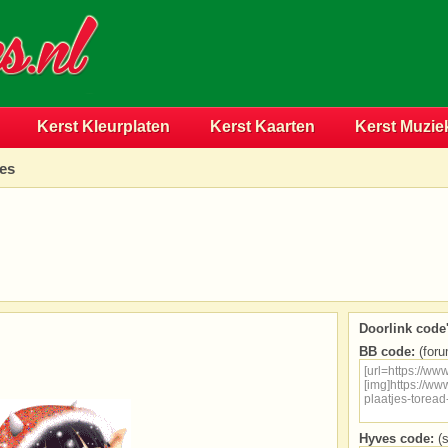
Kerst Kleurplaten
Kerst Kaarten
Kerst Muzie
jes
Doorlink code'
BB code:
(foru
Hyves code:
(s