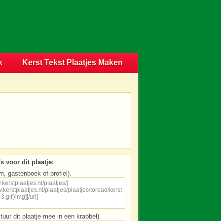
k
Kerst Tekst Plaatjes Maken
s voor dit plaatje:
m, gastenboek of profiel).
tuur dit plaatje mee in een krabbel).