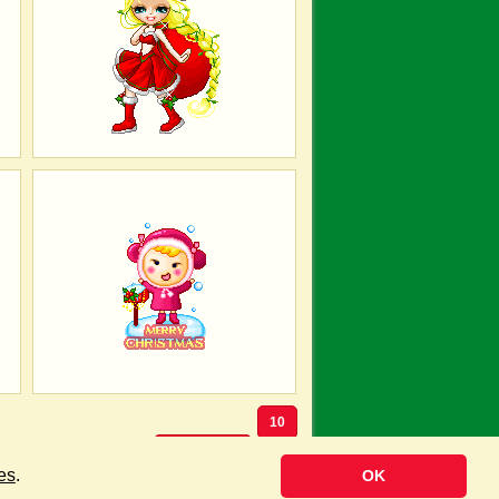
10
Volgende »
es
.
OK