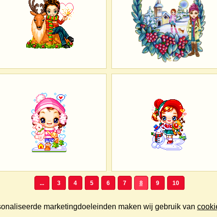
...
3
4
5
6
7
8
9
10
rsonaliseerde marketingdoeleinden maken wij gebruik van
cooki
Copyright © 2000/2026 KerstPlaatjes.nl. Alle rechten voorbehouden.