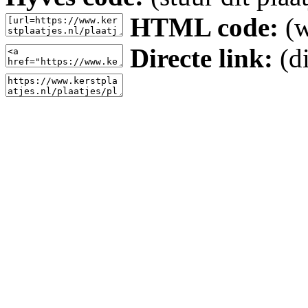
HTML code:
(w
Directe link:
(di