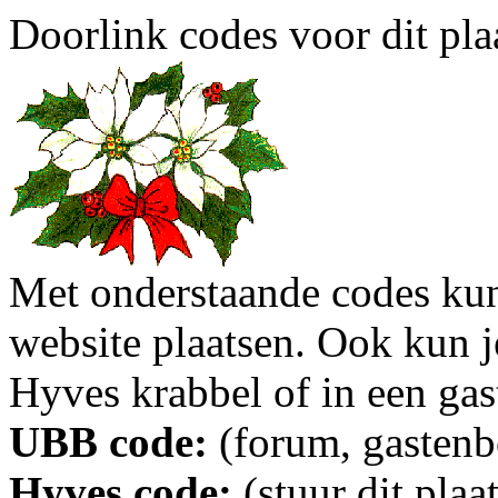
Doorlink codes voor dit plaa
Met onderstaande codes kun j
website plaatsen. Ook kun j
Hyves krabbel of in een gas
UBB code:
(forum, gastenbo
Hyves code:
(stuur dit plaa