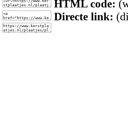
HTML code:
(w
Directe link:
(di