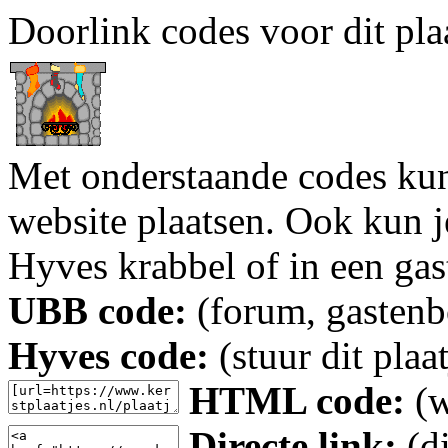
Doorlink codes voor dit plaa
Met onderstaande codes kun j
website plaatsen. Ook kun j
Hyves krabbel of in een gas
UBB code:
(forum, gastenbo
Hyves code:
(stuur dit plaa
HTML code:
(w
Directe link:
(di