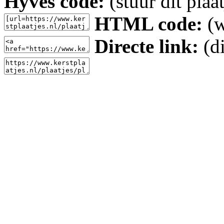
Hyves code:
(stuur dit plaa
HTML code:
(w
Directe link:
(di