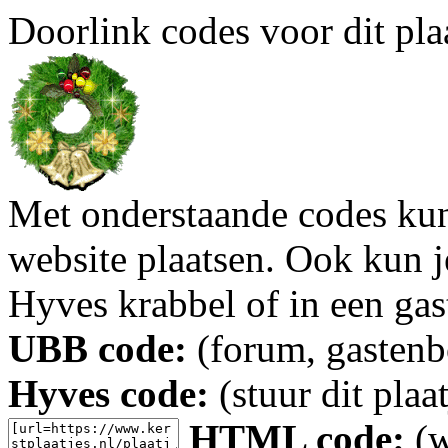
Doorlink codes voor dit plaa
Met onderstaande codes kun j
website plaatsen. Ook kun j
Hyves krabbel of in een gas
UBB code:
(forum, gastenbo
Hyves code:
(stuur dit plaa
HTML code:
(w