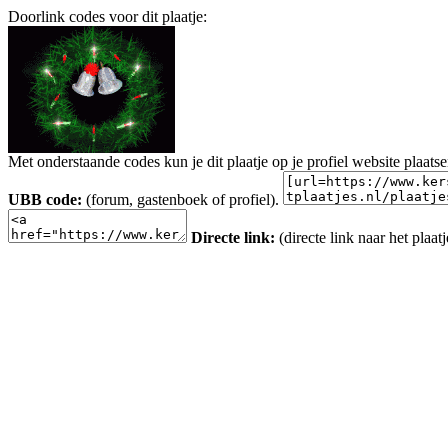
Doorlink codes voor dit plaatje:
Met onderstaande codes kun je dit plaatje op je profiel website plaats
UBB code:
(forum, gastenboek of profiel).
Directe link:
(directe link naar het plaatj