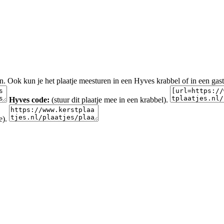
en. Ook kun je het plaatje meesturen in een Hyves krabbel of in een gas
Hyves code:
(stuur dit plaatje mee in een krabbel).
e).