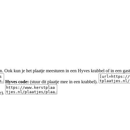
en. Ook kun je het plaatje meesturen in een Hyves krabbel of in een gas
Hyves code:
(stuur dit plaatje mee in een krabbel).
e).