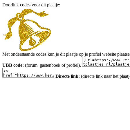
Doorlink codes voor dit plaatje:
Met onderstaande codes kun je dit plaatje op je profiel website plaats
UBB code:
(forum, gastenboek of profiel).
Directe link:
(directe link naar het plaatj