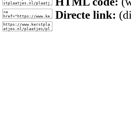
HTML code:
(w
Directe link:
(di