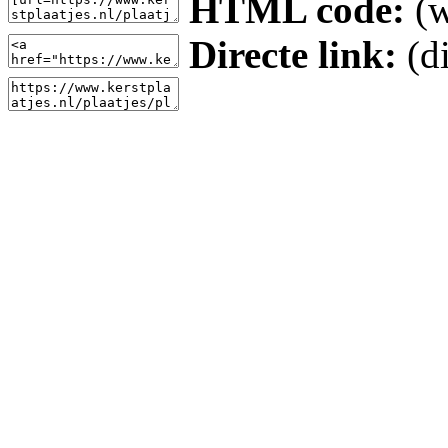
HTML code:
(w
Directe link:
(di