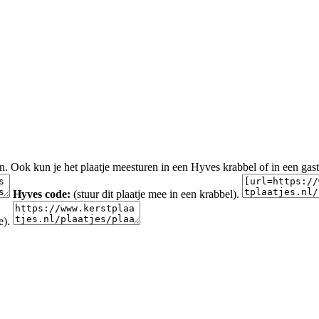
en. Ook kun je het plaatje meesturen in een Hyves krabbel of in een gas
Hyves code:
(stuur dit plaatje mee in een krabbel).
e).