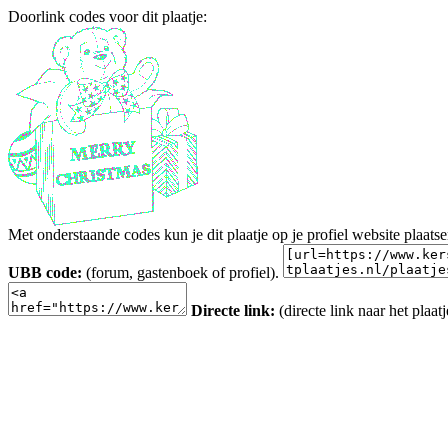
Doorlink codes voor dit plaatje:
Met onderstaande codes kun je dit plaatje op je profiel website plaats
UBB code:
(forum, gastenboek of profiel).
Directe link:
(directe link naar het plaatj