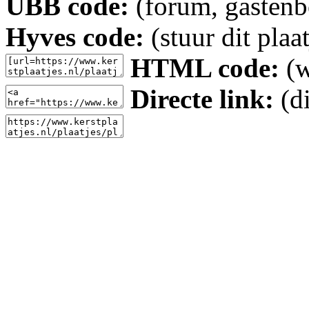
UBB code:
(forum, gastenbo
Hyves code:
(stuur dit plaa
HTML code:
(w
Directe link:
(di