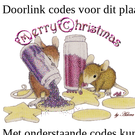
Doorlink codes voor dit plaa
Met onderstaande codes kun j