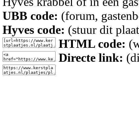
Hyves krabbel of in een gas
UBB code:
(forum, gastenbo
Hyves code:
(stuur dit plaa
HTML code:
(w
Directe link:
(di