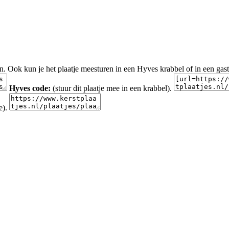
en. Ook kun je het plaatje meesturen in een Hyves krabbel of in een gas
Hyves code:
(stuur dit plaatje mee in een krabbel).
e).