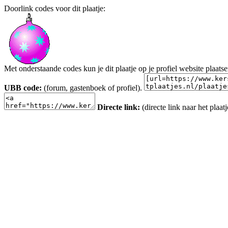
Doorlink codes voor dit plaatje:
Met onderstaande codes kun je dit plaatje op je profiel website plaats
UBB code:
(forum, gastenboek of profiel).
Directe link:
(directe link naar het plaatj