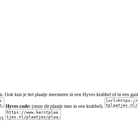
en. Ook kun je het plaatje meesturen in een Hyves krabbel of in een gas
Hyves code:
(stuur dit plaatje mee in een krabbel).
e).