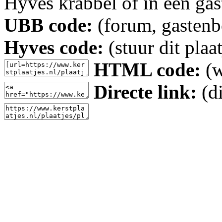
Hyves krabbel of in een gas
UBB code:
(forum, gastenbo
Hyves code:
(stuur dit plaa
HTML code:
(w
Directe link:
(di