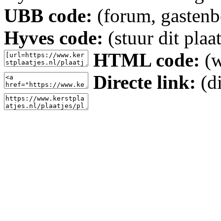
UBB code:
(forum, gastenbo
Hyves code:
(stuur dit plaa
HTML code:
(w
Directe link:
(di