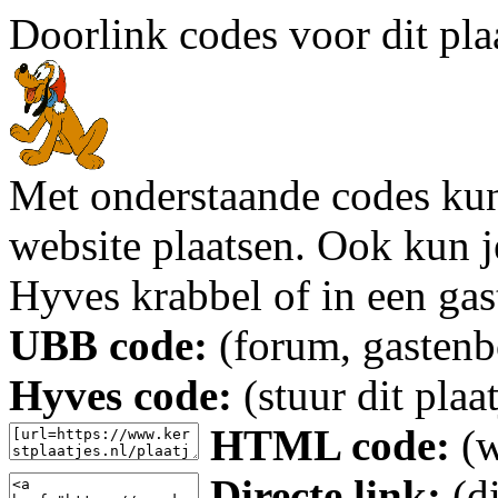
Doorlink codes voor dit plaa
Met onderstaande codes kun j
website plaatsen. Ook kun j
Hyves krabbel of in een gas
UBB code:
(forum, gastenbo
Hyves code:
(stuur dit plaa
HTML code:
(w
Directe link:
(di