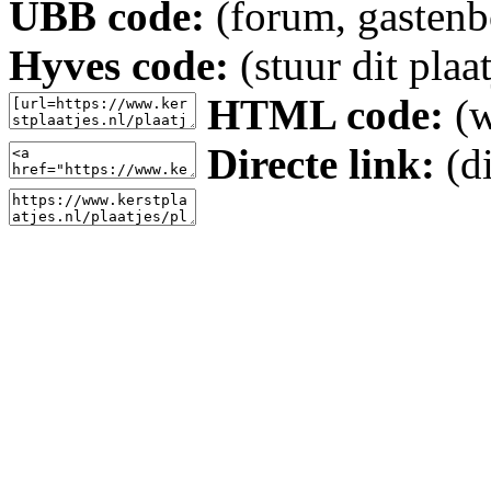
UBB code:
(forum, gastenbo
Hyves code:
(stuur dit plaa
HTML code:
(w
Directe link:
(di