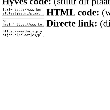
Hyves code:
(stuur dit plaa
HTML code:
(w
Directe link:
(di